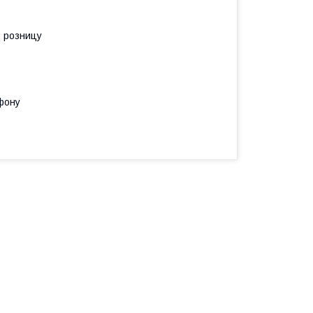
в розницу
фону