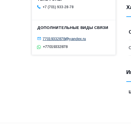
Х
+7 (701) 933-28-78
77019332878@yandex.ru
+77019332878
С
И