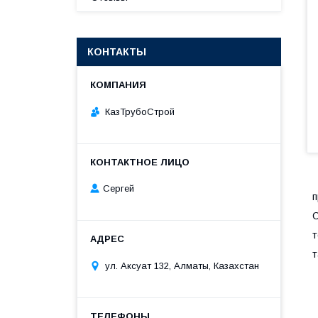
КОНТАКТЫ
КазТрубоСтрой
Сергей
п
С
т
т
ул. Аксуат 132, Алматы, Казахстан