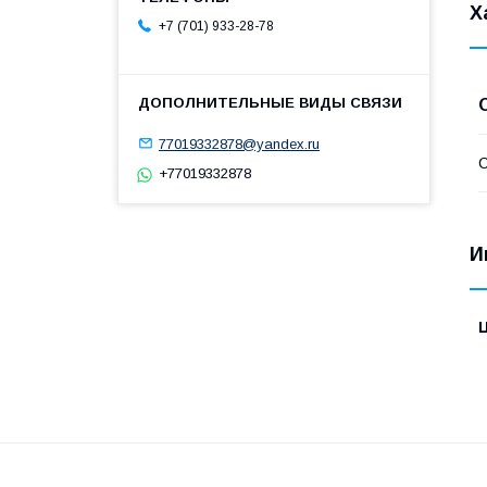
Х
+7 (701) 933-28-78
77019332878@yandex.ru
С
+77019332878
И