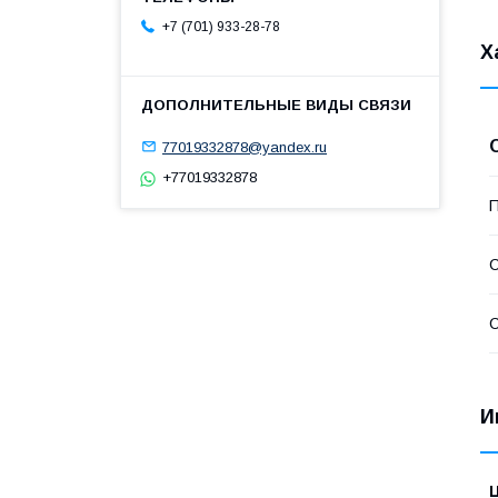
+7 (701) 933-28-78
Х
77019332878@yandex.ru
+77019332878
П
С
С
И