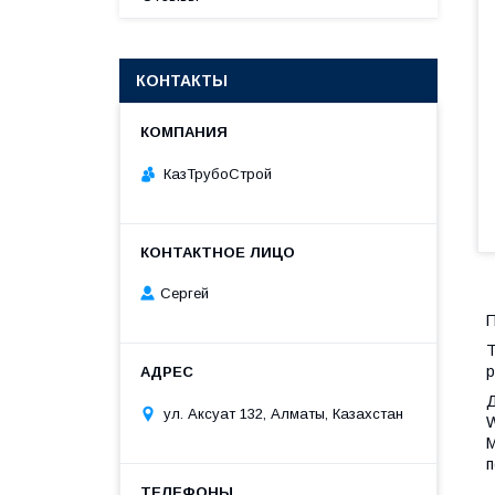
КОНТАКТЫ
КазТрубоСтрой
Сергей
П
Т
р
Д
ул. Аксуат 132, Алматы, Казахстан
W
М
п