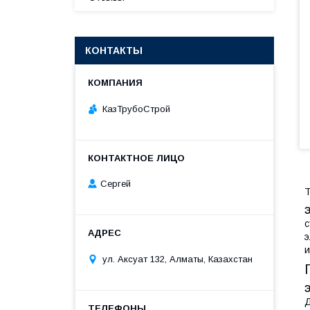
КОНТАКТЫ
КазТрубоСтрой
Сергей
Т
с
э
и
ул. Аксуат 132, Алматы, Казахстан
Д