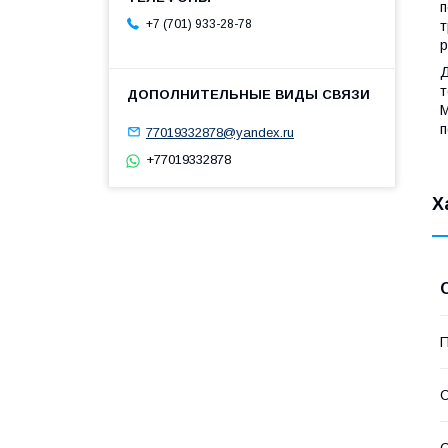
п
+7 (701) 933-28-78
т
р
Д
т
М
п
77019332878@yandex.ru
+77019332878
Х
П
С