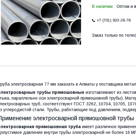
В наличии
Оптом и 
+7 (701) 933-28-78
Заказ только по теле
руба электросварная 77 мм заказать в Алматы у поставщика мета
Электросварные трубы прямошовные
изготавливают из листов
тыка, параллельно оси электросварной прямошовной трубы). Мат
лектросварных труб, соответствуют ГОСТ 3262, 10704, 10705, 10
з углеродистой стали. Трубы, работающие под давлением, подве
Применение электросварной прямошовной трубы
Электросварная прямошовная труба
имеет различное применен
опустимое давление внутри трубы электросварной не более 16 МП