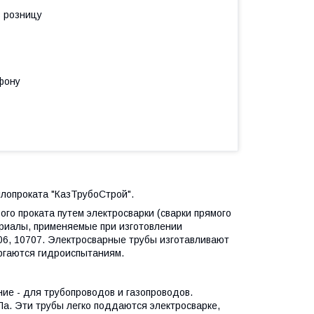
в розницу
фону
ллопроката "КазТрубоСтрой".
ого проката путем электросварки (сварки прямого
ериалы, применяемые при изготовлении
706, 10707. Электросварные трубы изготавливают
ргаются гидроиспытаниям.
ие - для трубопроводов и газопроводов.
а. Эти трубы легко поддаются электросварке,