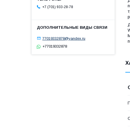
Д
п
+7 (701) 933-28-78
т
р
Д
W
М
77019332878@yandex.ru
п
+77019332878
Х
П
С