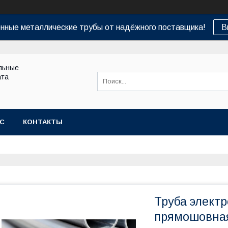
нные металлические трубы от надёжного поставщика!
В
льные
ата
АС
КОНТАКТЫ
Труба элект
прямошовна