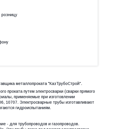
в розницу
фону
тавщика металлопроката "КазТрубоСтрой".
ого проката путем электросварки (сварки прямого
ериалы, применяемые при изготовлении
706, 10707. Электросварные трубы изготавливают
ргаются гидроиспытаниям.
ие - для трубопроводов и газопроводов.