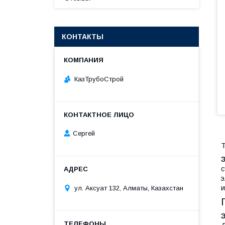
КОНТАКТЫ
КазТрубоСтрой
Сергей
Т
с
э
и
ул. Аксуат 132, Алматы, Казахстан