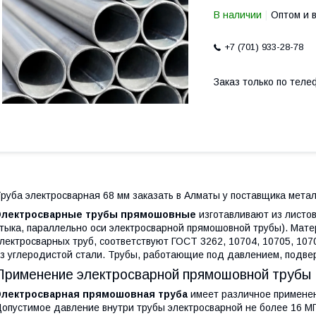
В наличии
Оптом и 
+7 (701) 933-28-78
Заказ только по теле
руба электросварная 68 мм заказать в Алматы у поставщика мета
Электросварные трубы прямошовные
изготавливают из листов
тыка, параллельно оси электросварной прямошовной трубы). Мат
лектросварных труб, соответствуют ГОСТ 3262, 10704, 10705, 10
з углеродистой стали. Трубы, работающие под давлением, подве
Применение электросварной прямошовной трубы
Электросварная прямошовная труба
имеет различное применен
опустимое давление внутри трубы электросварной не более 16 МП