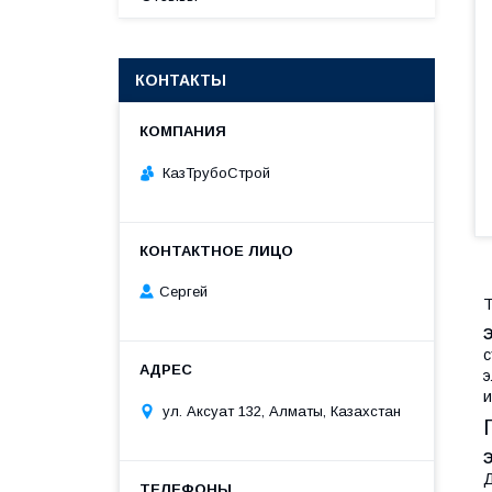
КОНТАКТЫ
КазТрубоСтрой
Сергей
Т
с
э
и
ул. Аксуат 132, Алматы, Казахстан
Д