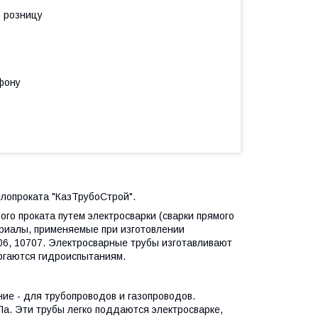
в розницу
фону
ллопроката "КазТрубоСтрой".
ого проката путем электросварки (сварки прямого
ериалы, применяемые при изготовлении
706, 10707. Электросварные трубы изготавливают
ргаются гидроиспытаниям.
ие - для трубопроводов и газопроводов.
а. Эти трубы легко поддаются электросварке,