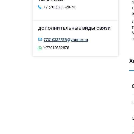
п
+7 (701) 933-28-78
т
р
Д
т
М
п
77019332878@yandex.ru
+77019332878
Х
П
С