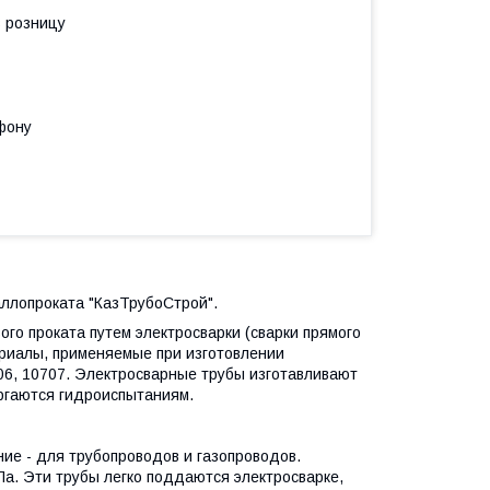
в розницу
фону
аллопроката "КазТрубоСтрой".
ого проката путем электросварки (сварки прямого
ериалы, применяемые при изготовлении
706, 10707. Электросварные трубы изготавливают
ргаются гидроиспытаниям.
ие - для трубопроводов и газопроводов.
а. Эти трубы легко поддаются электросварке,