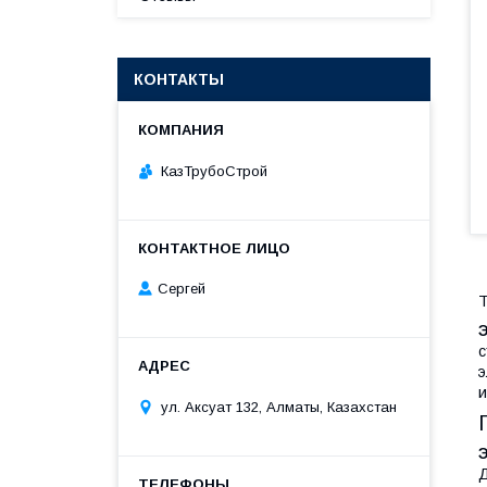
КОНТАКТЫ
КазТрубоСтрой
Сергей
Т
с
э
и
ул. Аксуат 132, Алматы, Казахстан
Д