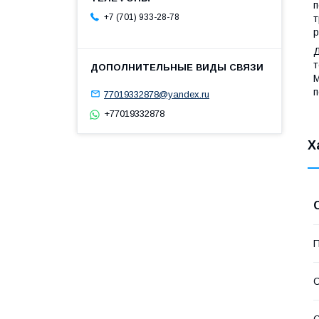
п
+7 (701) 933-28-78
т
р
Д
т
М
п
77019332878@yandex.ru
+77019332878
Х
П
С