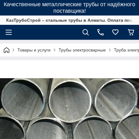
Качественные металлические трубы от надёжного
поставщика!
КазТрубоСтрой – стальные трубы в Алматы. Оплата после 
Товары и услуги
Трубы электросварные
Труба элект