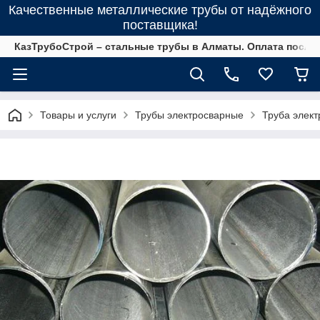
Качественные металлические трубы от надёжного
поставщика!
КазТрубоСтрой – стальные трубы в Алматы. Оплата после 
Товары и услуги
Трубы электросварные
Труба элек