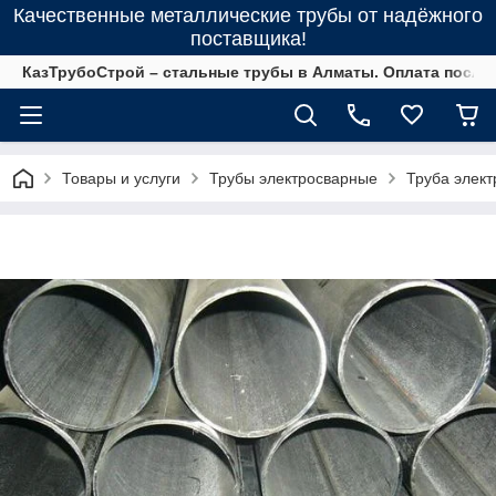
Качественные металлические трубы от надёжного
поставщика!
КазТрубоСтрой – стальные трубы в Алматы. Оплата после 
Товары и услуги
Трубы электросварные
Труба элек