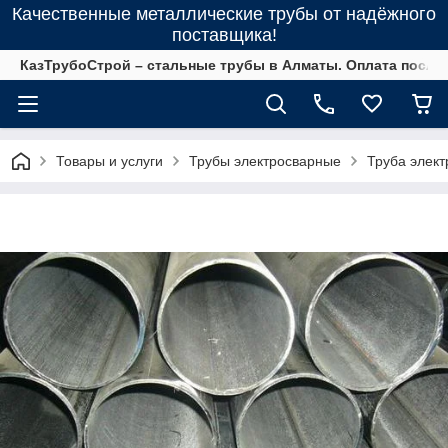
Качественные металлические трубы от надёжного
поставщика!
КазТрубоСтрой – стальные трубы в Алматы. Оплата после 
Товары и услуги
Трубы электросварные
Труба элек