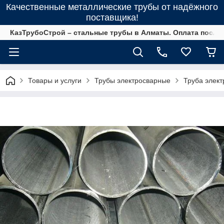
Качественные металлические трубы от надёжного
поставщика!
КазТрубоСтрой – стальные трубы в Алматы. Оплата после 
Товары и услуги
Трубы электросварные
Труба элект