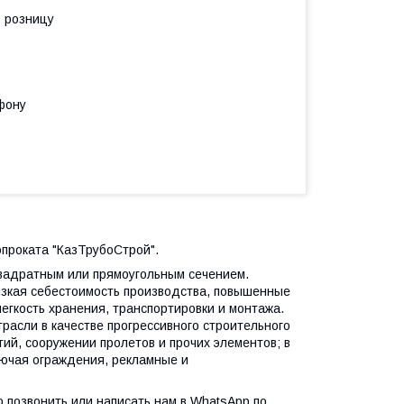
в розницу
фону
опроката "КазТрубоСтрой".
вадратным или прямоугольным сечением.
зкая себестоимость производства, повышенные
легкость хранения, транспортировки и монтажа.
расли в качестве прогрессивного строительного
ий, сооружении пролетов и прочих элементов; в
лючая ограждения, рекламные и
о позвонить или написать нам в WhatsApp по