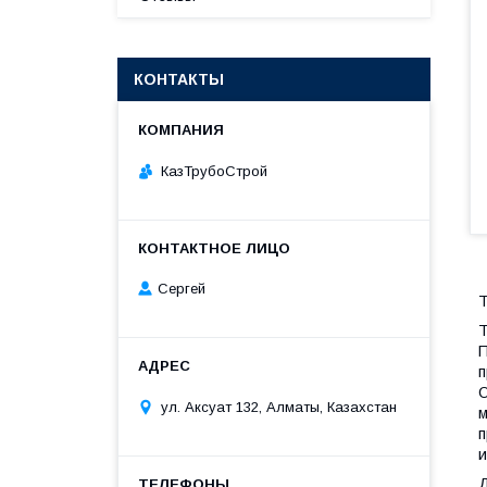
КОНТАКТЫ
КазТрубоСтрой
Сергей
Т
Т
П
п
О
ул. Аксуат 132, Алматы, Казахстан
м
п
и
Д