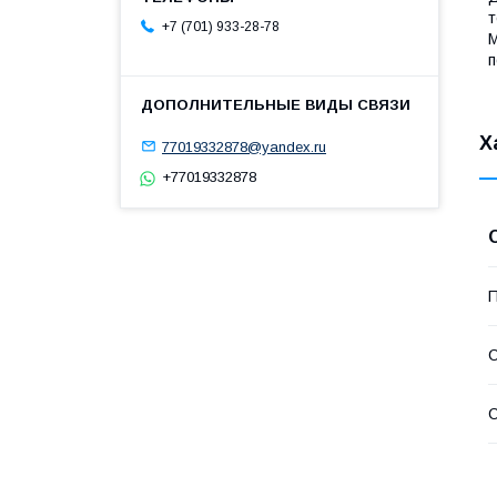
т
+7 (701) 933-28-78
М
п
Х
77019332878@yandex.ru
+77019332878
П
С
С