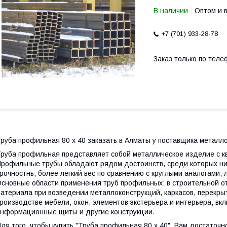
В наличии
Оптом и 
+7 (701) 933-28-78
Заказ только по теле
руба профильная 80 х 40 заказать в Алматы у поставщика металл
руба профильная представляет собой металлическое изделие с к
рофильные трубы обладают рядом достоинств, среди которых ни
рочностнь, более легкий вес по сравнению с круглыми аналогами, 
сновные области применения труб профильных: в строительной от
атериала при возведении металлоконструкций, каркасов, перекрыт
роизводстве мебели, окон, элементов экстерьера и интерьера, вк
нформационные щиты и другие конструкции.
ля того, чтобы купить "Труба профильная 80 х 40", Вам достаточн