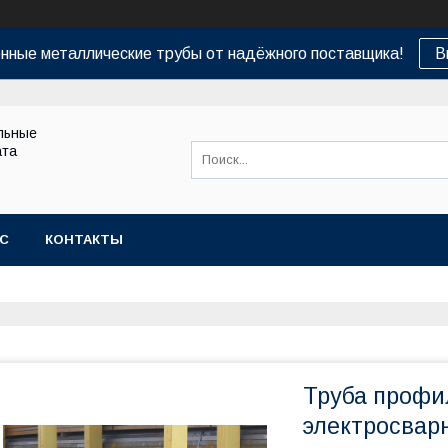
нные металлические трубы от надёжного поставщика!
В
льные
ата
АС
КОНТАКТЫ
Труба профил
электросварн