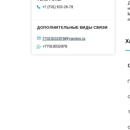
Д
+7 (701) 933-28-78
н
М
п
77019332878@yandex.ru
Х
+77019332878
П
С
Т
С