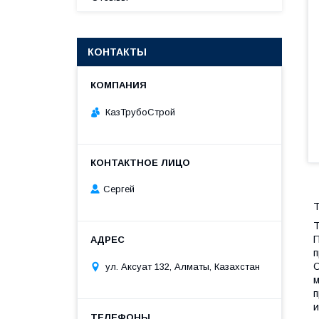
КОНТАКТЫ
КазТрубоСтрой
Сергей
Т
Т
П
п
О
ул. Аксуат 132, Алматы, Казахстан
м
п
и