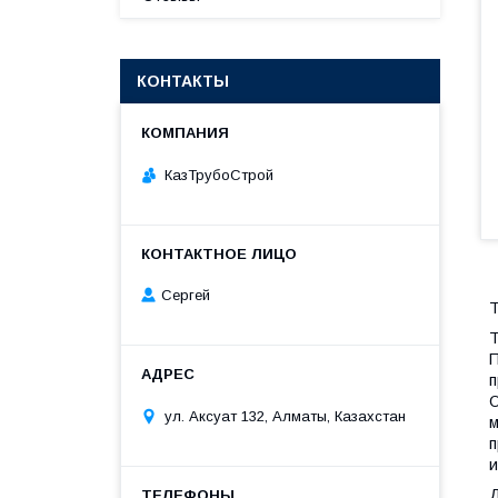
КОНТАКТЫ
КазТрубоСтрой
Сергей
Т
Т
П
п
О
ул. Аксуат 132, Алматы, Казахстан
м
п
и
Д