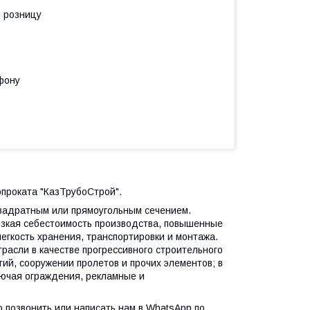
в розницу
фону
опроката "КазТрубоСтрой".
вадратным или прямоугольным сечением.
зкая себестоимость производства, повышенные
легкость хранения, транспортировки и монтажа.
расли в качестве прогрессивного строительного
ий, сооружении пролетов и прочих элементов; в
лючая ограждения, рекламные и
о позвонить или написать нам в WhatsApp по