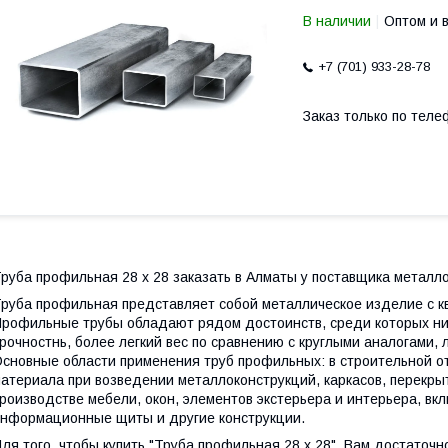
В наличии
Оптом и 
+7 (701) 933-28-78
Заказ только по теле
руба профильная 28 х 28 заказать в Алматы у поставщика металл
руба профильная представляет собой металлическое изделие с к
рофильные трубы обладают рядом достоинств, среди которых ни
рочностнь, более легкий вес по сравнению с круглыми аналогами, 
сновные области применения труб профильных: в строительной от
атериала при возведении металлоконструкций, каркасов, перекрыт
роизводстве мебели, окон, элементов экстерьера и интерьера, вк
нформационные щиты и другие конструкции.
ля того, чтобы купить "Труба профильная 28 х 28", Вам достаточн