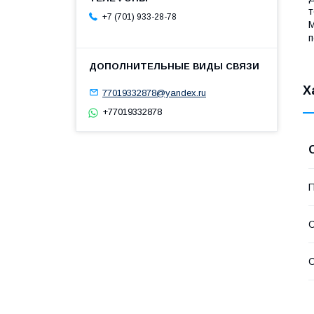
т
+7 (701) 933-28-78
М
п
Х
77019332878@yandex.ru
+77019332878
П
С
С