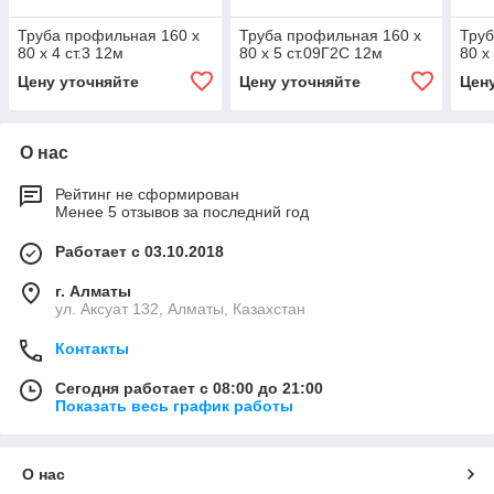
Труба профильная 160 х
Труба профильная 160 х
Труб
80 х 4 ст.3 12м
80 х 5 ст.09Г2С 12м
80 х
Цену уточняйте
Цену уточняйте
Цен
О нас
Рейтинг не сформирован
Менее 5 отзывов за последний год
Работает с 03.10.2018
г. Алматы
ул. Аксуат 132, Алматы, Казахстан
Контакты
Сегодня работает с 08:00 до 21:00
Показать весь график работы
О нас