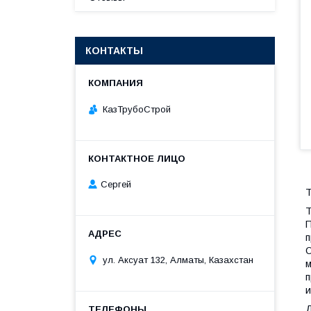
КОНТАКТЫ
КазТрубоСтрой
Сергей
Т
Т
П
п
О
ул. Аксуат 132, Алматы, Казахстан
м
п
и
Д