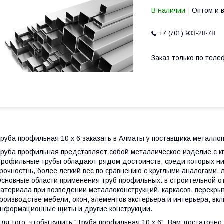
В наличии
Оптом и 
+7 (701) 933-28-78
Заказ только по теле
руба профильная 10 х 6 заказать в Алматы у поставщика металло
руба профильная представляет собой металлическое изделие с к
рофильные трубы обладают рядом достоинств, среди которых ни
рочностнь, более легкий вес по сравнению с круглыми аналогами, 
сновные области применения труб профильных: в строительной от
атериала при возведении металлоконструкций, каркасов, перекрыт
роизводстве мебели, окон, элементов экстерьера и интерьера, вк
нформационные щиты и другие конструкции.
ля того, чтобы купить "Труба профильная 10 х 6", Вам достаточно