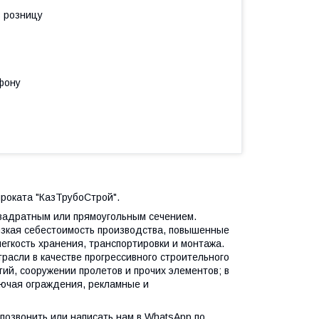
в розницу
фону
проката "КазТрубоСтрой".
вадратным или прямоугольным сечением.
зкая себестоимость производства, повышенные
легкость хранения, транспортировки и монтажа.
расли в качестве прогрессивного строительного
ий, сооружении пролетов и прочих элементов; в
лючая ограждения, рекламные и
 позвонить или написать нам в WhatsApp по