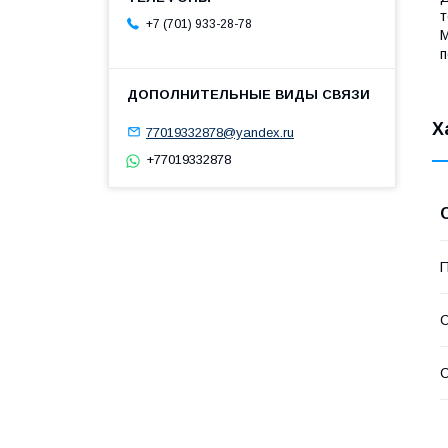
т
+7 (701) 933-28-78
М
п
Х
77019332878@yandex.ru
+77019332878
П
С
С