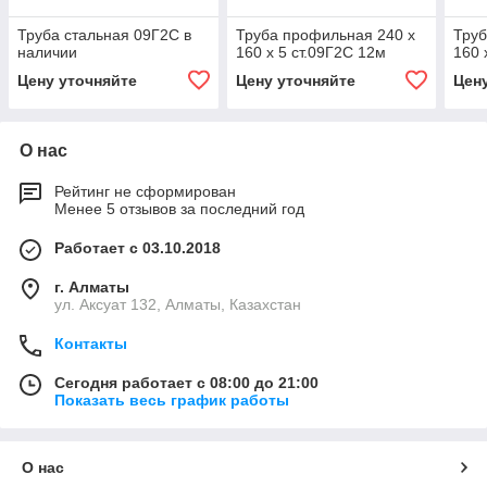
Труба стальная 09Г2С в
Труба профильная 240 х
Труб
наличии
160 х 5 ст.09Г2С 12м
160 
Цену уточняйте
Цену уточняйте
Цен
О нас
Рейтинг не сформирован
Менее 5 отзывов за последний год
Работает с 03.10.2018
г. Алматы
ул. Аксуат 132, Алматы, Казахстан
Контакты
Сегодня работает с 08:00 до 21:00
Показать весь график работы
О нас