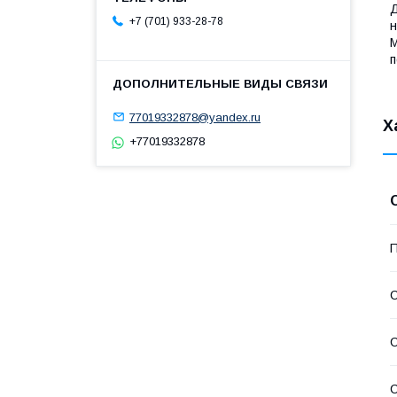
Д
+7 (701) 933-28-78
н
М
п
77019332878@yandex.ru
Х
+77019332878
П
С
С
С