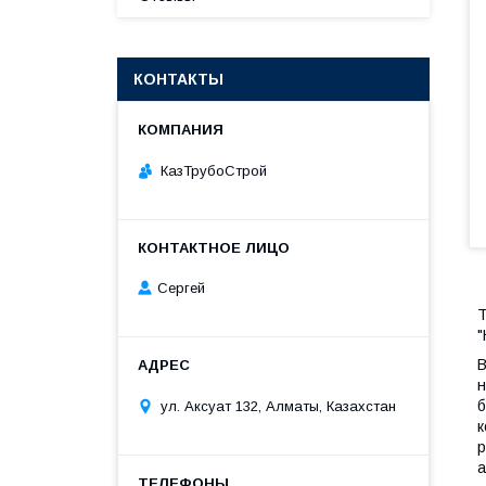
КОНТАКТЫ
КазТрубоСтрой
Сергей
Т
"
В
н
б
ул. Аксуат 132, Алматы, Казахстан
к
р
а