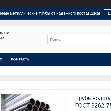
нные металлические трубы от надёжного поставщика!
В
льные
ата
АС
КОНТАКТЫ
Труба водог
ГОСТ 3262-7