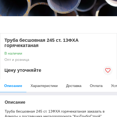
Труба бесшовная 245 ст. 13ФХА
горячекатаная
В наличии
Опт и розница
Цену уточняйте
Описание
Характеристики
Доставка
Оплата
Усл
Описание
Труба бесшовная 245 ст. 13ФХА горячекатаная заказать в
Алматы у поставщика металлопроката "КазТрубоСтрой".