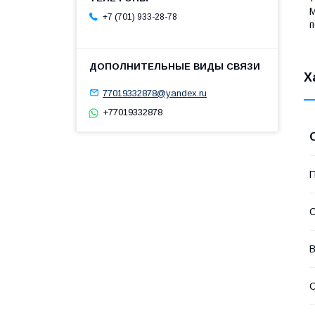
М
+7 (701) 933-28-78
п
Х
77019332878@yandex.ru
+77019332878
П
С
В
С