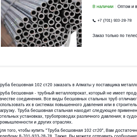
В наличии
Оптом и 
+7 (701) 933-28-78
Заказ только по теле
руба бесшовная 102 ст20 заказать в Алматы у поставщика металл
руба бесшовная - трубный металлопрокат, который не имеет прод
ачестве соединения. Все виды бесшовных стальных труб отличаю
спользовать их в системах повышенного давления или в строите
агрузку. Труба бесшовная стальная находит следующее применение
отельных установках, трубопроводах различного давления; в суд
ромышленности и других отраслях.
ля того, чтобы купить "Труба бесшовная 102 ст20", Вам достаточн
елефону 8-701-933-28-78. Также, Вы можете отправить сообщение 