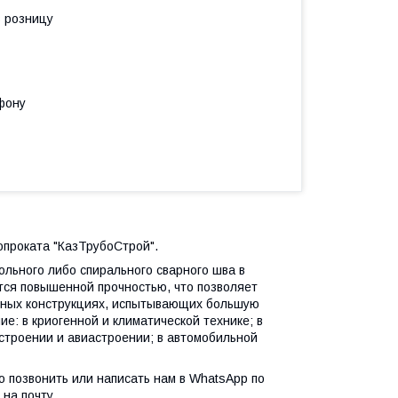
в розницу
фону
опроката "КазТрубоСтрой".
ольного либо спирального сварного шва в
тся повышенной прочностью, что позволяет
льных конструкциях, испытывающих большую
: в криогенной и климатической технике; в
остроении и авиастроении; в автомобильной
о позвонить или написать нам в WhatsApp по
на почту.