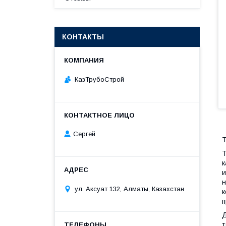
КОНТАКТЫ
КазТрубоСтрой
Сергей
Т
Т
к
и
н
ул. Аксуат 132, Алматы, Казахстан
к
п
Д
т