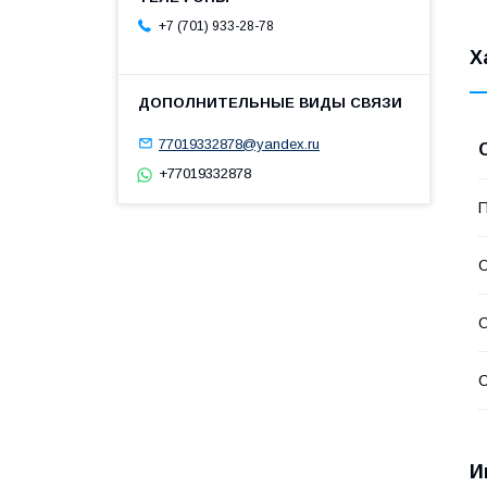
+7 (701) 933-28-78
Х
77019332878@yandex.ru
+77019332878
П
С
С
С
И