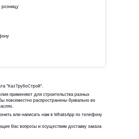
в розницу
фону
та "КазТрубоСтрой".
делия применяют для строительства разных
бы повсеместно распространены буквально во
аслях.
вонить или написать нам в WhatsApp по телефону
ющие Вас вопросы и осуществим доставку заказа