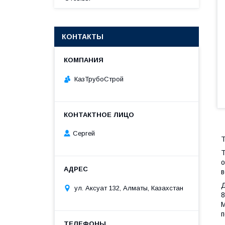
КОНТАКТЫ
КазТрубоСтрой
Сергей
Т
Т
о
в
Д
ул. Аксуат 132, Алматы, Казахстан
8
М
п