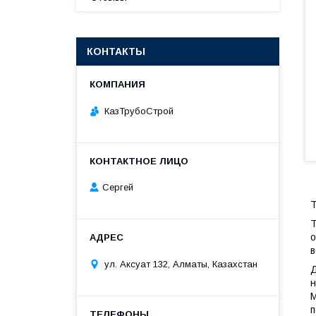
КОНТАКТЫ
КазТрубоСтрой
Сергей
Т
Т
о
в
ул. Аксуат 132, Алматы, Казахстан
Д
н
М
п