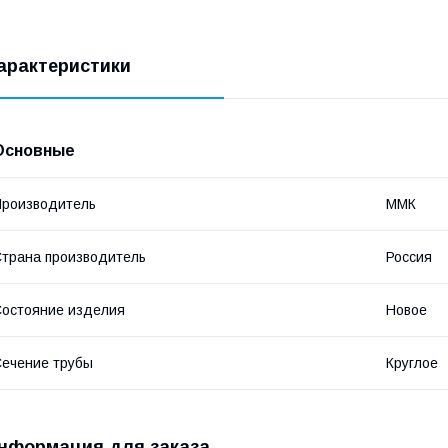
арактеристики
Основные
роизводитель
ММК
трана производитель
Россия
остояние изделия
Новое
ечение трубы
Круглое
нформация для заказа