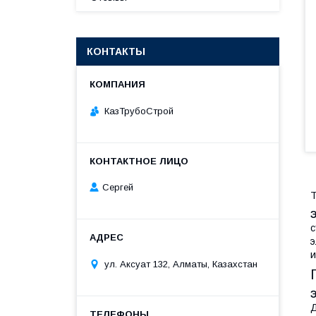
КОНТАКТЫ
КазТрубоСтрой
Сергей
Т
с
э
и
ул. Аксуат 132, Алматы, Казахстан
Д