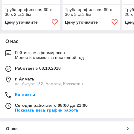
Труба профильная 60 х
Труба профильная 60 х
Труб
30 х 2 ст.3 6м
30 х 3 ст.3 6м
20 х
Цену уточняйте
Цену уточняйте
Цен
О нас
Рейтинг не сформирован
Менее 5 отзывов за последний год
Работает с 03.10.2018
г. Алматы
ул. Аксуат 132, Алматы, Казахстан
Контакты
Сегодня работает с 08:00 до 21:00
Показать весь график работы
О нас