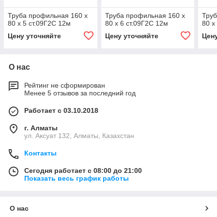
Труба профильная 160 х
Труба профильная 160 х
Труб
80 х 5 ст.09Г2С 12м
80 х 6 ст.09Г2С 12м
80 х
Цену уточняйте
Цену уточняйте
Цен
О нас
Рейтинг не сформирован
Менее 5 отзывов за последний год
Работает с 03.10.2018
г. Алматы
ул. Аксуат 132, Алматы, Казахстан
Контакты
Сегодня работает с 08:00 до 21:00
Показать весь график работы
О нас