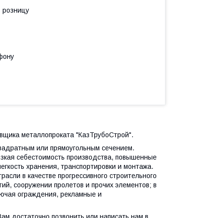
в розницу
фону
тавщика металлопроката "КазТрубоСтрой".
вадратным или прямоугольным сечением.
зкая себестоимость производства, повышенные
легкость хранения, транспортировки и монтажа.
расли в качестве прогрессивного строительного
ий, сооружении пролетов и прочих элементов; в
лючая ограждения, рекламные и
 Вам достаточно позвонить или написать нам в