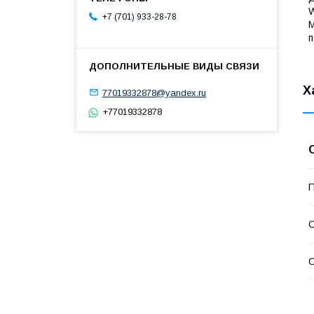
W
+7 (701) 933-28-78
М
п
Х
77019332878@yandex.ru
+77019332878
П
С
С