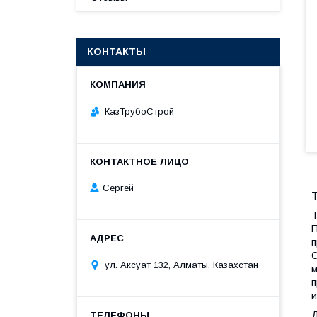
КОНТАКТЫ
КазТрубоСтрой
Сергей
Т
Т
П
п
О
ул. Аксуат 132, Алматы, Казахстан
м
п
и
Д