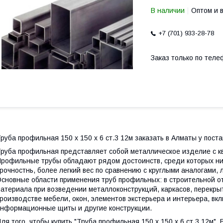
В наличии
Оптом и 
+7 (701) 933-28-78
Заказ только по теле
руба профильная 150 х 150 х 6 ст.3 12м заказать в Алматы у пос
руба профильная представляет собой металлическое изделие с к
рофильные трубы обладают рядом достоинств, среди которых ни
рочностнь, более легкий вес по сравнению с круглыми аналогами, 
сновные области применения труб профильных: в строительной от
атериала при возведении металлоконструкций, каркасов, перекрыт
роизводстве мебели, окон, элементов экстерьера и интерьера, вк
нформационные щиты и другие конструкции.
ля того, чтобы купить "Труба профильная 150 х 150 х 6 ст.3 12м",