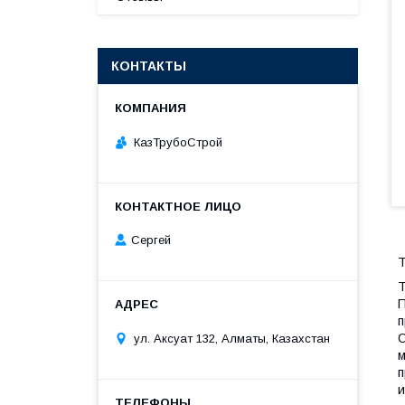
КОНТАКТЫ
КазТрубоСтрой
Сергей
Т
Т
П
п
О
ул. Аксуат 132, Алматы, Казахстан
м
п
и