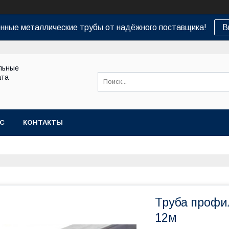
нные металлические трубы от надёжного поставщика!
В
льные
ата
АС
КОНТАКТЫ
Труба профил
12м