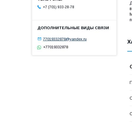
Д
+7 (701) 933-28-78
в
М
п
77019332878@yandex.ru
Х
+77019332878
П
С
С