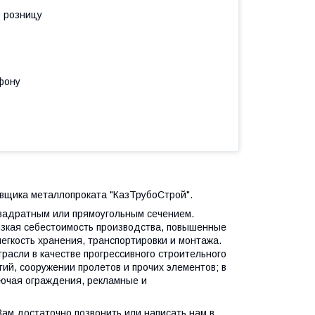
в розницу
фону
тавщика металлопроката "КазТрубоСтрой".
вадратным или прямоугольным сечением.
зкая себестоимость производства, повышенные
легкость хранения, транспортировки и монтажа.
расли в качестве прогрессивного строительного
ий, сооружении пролетов и прочих элементов; в
лючая ограждения, рекламные и
 Вам достаточно позвонить или написать нам в