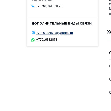
W
+7 (701) 933-28-78
М
п
Х
77019332878@yandex.ru
+77019332878
П
С
С