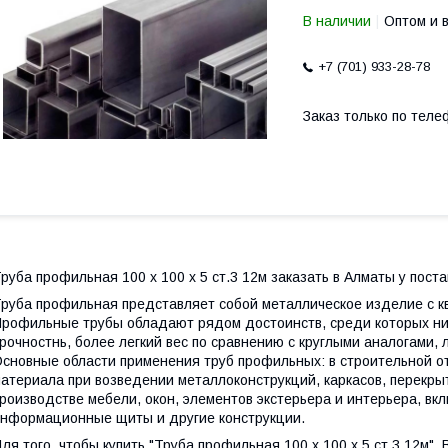
В наличии
Оптом и 
+7 (701) 933-28-78
Заказ только по теле
руба профильная 100 х 100 х 5 ст.3 12м заказать в Алматы у пос
руба профильная представляет собой металлическое изделие с к
рофильные трубы обладают рядом достоинств, среди которых ни
рочностнь, более легкий вес по сравнению с круглыми аналогами, 
сновные области применения труб профильных: в строительной от
атериала при возведении металлоконструкций, каркасов, перекрыт
роизводстве мебели, окон, элементов экстерьера и интерьера, вк
нформационные щиты и другие конструкции.
ля того, чтобы купить "Труба профильная 100 х 100 х 5 ст.3 12м",