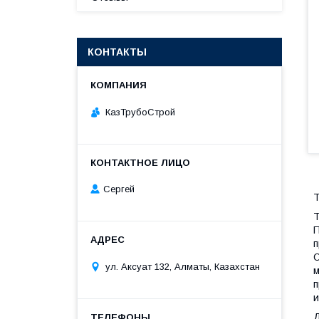
КОНТАКТЫ
КазТрубоСтрой
Сергей
Т
Т
П
п
О
ул. Аксуат 132, Алматы, Казахстан
м
п
и
Д