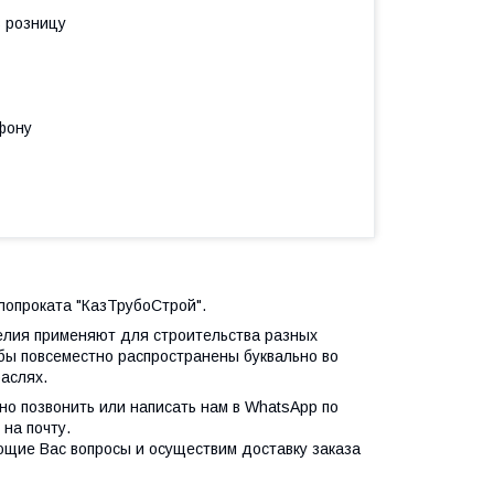
в розницу
фону
лопроката "КазТрубоСтрой".
делия применяют для строительства разных
бы повсеместно распространены буквально во
аслях.
чно позвонить или написать нам в WhatsApp по
на почту.
ющие Вас вопросы и осуществим доставку заказа