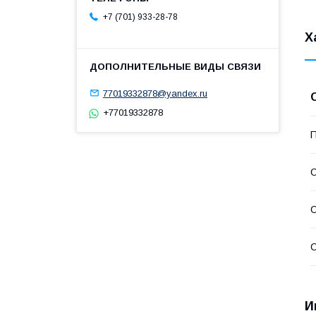
+7 (701) 933-28-78
Х
77019332878@yandex.ru
+77019332878
П
С
С
С
И