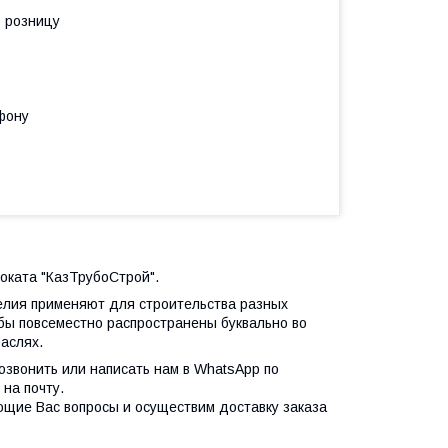
в розницу
фону
роката "КазТрубоСтрой".
делия применяют для строительства разных
бы повсеместно распространены буквально во
аслях.
позвонить или написать нам в WhatsApp по
на почту.
ющие Вас вопросы и осуществим доставку заказа