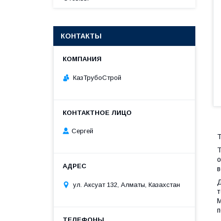
КОНТАКТЫ
КазТрубоСтрой
Сергей
Т
Т
о
в
Д
ул. Аксуат 132, Алматы, Казахстан
т
М
п